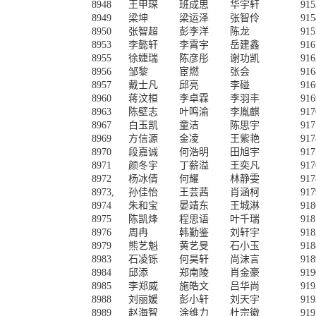
8948
王甲琛
班成思
华宇轩
915
8949
梁坤
梁运泽
张智伶
915
8950
张智超
彭李洋
陈龙
915
8953
李懿轩
李霄宇
岳建鑫
916
8955
徐婕瑞
陈彦彤
谢功凯
916
8956
邹黎
宦燃
张会
916
8957
戴士凡
邱亮
李碰
916
8960
蒋汶桓
李卓霖
李羽丰
916
8963
陈壁志
叶鸣渝
李胤麒
917
8967
白玉凯
童洁
陈思宇
917
8969
方信源
金凌
王紫艳
917
8970
段嘉诚
何浩明
田旭宇
917
8971
颜冬宇
丁薪溢
王奕凡
917
8972
杨冰倩
何耀
林静雯
917
8973,
孙佳怡
王芸茜
肖涵柯
917
8974
朱和宝
晏靖东
王城淋
918
8975
陈凯烽
程思语
叶千瑞
918
8976
周冉
韩勤鉴
刘轩宇
918
8979
熊艺魁
黄艺旻
石小玉
918
8983
石凌铄
何昊轩
尚沫言
918
8984
邱添
郑南陵
肖金豪
919
8985
李郑威
施皓文
吕华尚
919
8988
刘丽媛
彭小轩
刘天宇
919
8989
赵海智
涂维力
杜宗徽
919