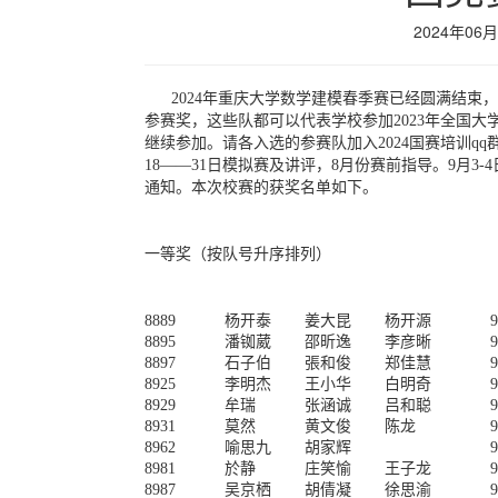
2024年06月
2024年重庆大学数学建模春季赛已经圆满结束，
参赛奖，这些队都可以代表学校参加2023年全国
继续参加。请各入选的参赛队加入2024国赛培训qq群：
18——31日模拟赛及讲评，8月份赛前指导。9月3-
通知。本次校赛的获奖名单如下。
一等奖（按队号升序排列）
8889
杨开泰
姜大昆
杨开源
9
8895
潘铷葳
邵昕逸
李彦晰
9
8897
石子伯
張和俊
郑佳慧
9
8925
李明杰
王小华
白明奇
9
8929
牟瑞
张涵诚
吕和聪
9
8931
莫然
黄文俊
陈龙
9
8962
喻思九
胡家辉
9
8981
於静
庄笑愉
王子龙
9
8987
吴京栖
胡倩凝
徐思渝
9