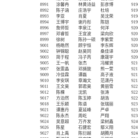
8991
涂馨冉
林黄诗益
彭彦博
919
8992
陈子涵
庄浩宇
杜培
919
8993
李亚
肖夏
吴沈荣
919
8994
王博宇
谢丹彤
陈铠
919
8996
詹师哲
李泉江
何洋
920
8997
邓睿哲
王宜波
梁向欣
920
8999
徐树
陈孙一硕
李紫萱
920
9001
杨皓然
顾宇恒
李东辉
920
9002
钟锦聪
赵昊同
桑佳译
920
9003
简于程
冯子芮
康晟宇
920
9005
王一帆
张杰
冯耀贤
921
9007
张雯晶
邓旖旎
熊一萱
921
9009
冷佳霖
谭磊
高子液
921
9010
李安琪
章瀚文
范潇丹
921
9011
王文昊
郭君昊
黄丽雪
922
9012
陈棵
沈凯
张涛
922
9017
方泊然
陈玉婷
胡浩
922
9018
王乐颖
陈语
张瑞丽
923
9021
谭惠丹
夏延峰
严卓
923
9022
陈永杰
周屹
严翔
923
9024
吴意超
万齐发
梁树鑫
924
9026
陈星
石健宏
鄢义翔
924
9027
肖上禹
陈衍越
胡腾月
924