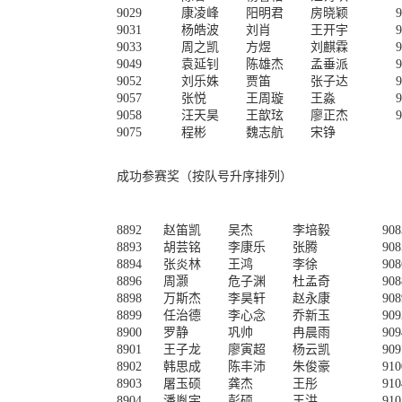
9029
康凌峰
阳明君
房晓颖
9
9031
杨皓波
刘肖
王开宇
9
9033
周之凯
方煜
刘麒霖
9
9049
袁延钊
陈雄杰
孟垂派
9
9052
刘乐姝
贾笛
张子达
9
9057
张悦
王周璇
王淼
9
9058
汪天昊
王歆玹
廖正杰
9
9075
程彬
魏志航
宋铮
成功参赛奖（按队号升序排列）
8892
赵笛凯
吴杰
李培毅
908
8893
胡芸铭
李康乐
张腾
908
8894
张炎林
王鸿
李徐
908
8896
周灏
危子渊
杜孟奇
908
8898
万斯杰
李昊轩
赵永康
908
8899
任治德
李心念
乔新玉
909
8900
罗静
巩帅
冉晨雨
909
8901
王子龙
廖寅超
杨云凯
909
8902
韩思成
陈丰沛
朱俊豪
910
8903
屠玉硕
龚杰
王彤
910
8904
潘胤宇
彭硕
王洪
910