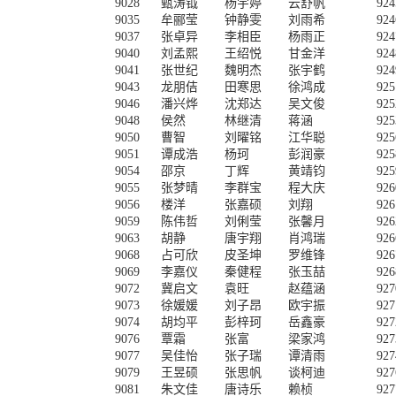
9028
甄涛钺
杨宇婷
云舒帆
924
9035
牟郦莹
钟静雯
刘雨希
924
9037
张卓异
李相臣
杨雨正
924
9040
刘孟熙
王绍悦
甘金洋
924
9041
张世纪
魏明杰
张宇鹤
924
9043
龙朋佶
田寒思
徐鸿成
925
9046
潘兴烨
沈郑达
吴文俊
925
9048
侯然
林继清
蒋涵
925
9050
曹智
刘曜铭
江华聪
925
9051
谭成浩
杨珂
彭润豪
925
9054
邵京
丁辉
黄靖钧
925
9055
张梦晴
李群宝
程大庆
926
9056
楼洋
张嘉硕
刘翔
926
9059
陈伟哲
刘俐莹
张馨月
926
9063
胡静
唐宇翔
肖鸿瑞
926
9068
占可欣
皮圣坤
罗维锋
926
9069
李嘉仪
秦健程
张玉喆
926
9072
冀启文
袁旺
赵蕴涵
927
9073
徐媛媛
刘子昂
欧宇振
927
9074
胡均平
彭梓珂
岳鑫豪
927
9076
覃霜
张富
梁家鸿
927
9077
吴佳怡
张子瑞
谭清雨
927
9079
王昱硕
张思帆
谈柯迪
927
9081
朱文佳
唐诗乐
赖桢
927