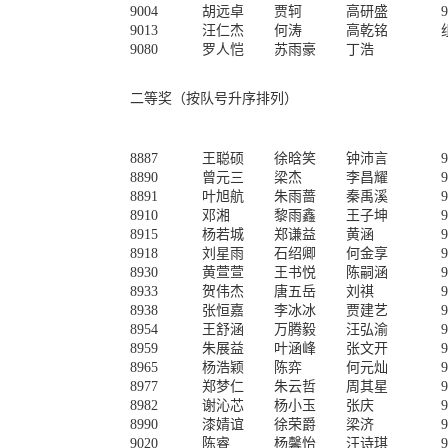
9004
胡远卓
贾轲
高研盛
9
9013
汪仁杰
何涛
高乾铭
9080
罗人恺
苏雨豪
丁浩
二等奖（按队号升序排列）
8887
王聪硕
徐晗笑
钟沛言
9
8890
曾元三
梁杰
李昌耀
9
8891
叶旭航
朱雨蔷
秦禹溪
9
8910
邓湘
黎雨鑫
王子坤
9
8915
杨若城
郑谦益
黄涵
9
8918
刘星雨
石绍卿
何金享
9
8930
黄萱萱
王书悦
陈嗣涵
9
8933
贺伟杰
唐五岳
刘祺
9
8938
张恒嘉
李冰冰
贾建艺
9
8954
王舒涵
万腾毅
汪弘渝
9
8959
朱展益
叶涵峰
张文开
9
8965
杨浩颖
陈弈
何元灿
9
8977
郑梦仁
朱云哲
周其星
9
8982
谢沁芯
杨小玉
张庆
9
8990
漆婧谊
徐荣爵
梁济
9
9020
陈睿
杨馨怡
汪诗琪
9