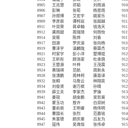
8905
王兆慧
邓韬
刘雨涵
910
8906
彭琳
张荀
杨思雨
910
8907
孙煜博
艾宏宇
姚家乐
911
8909
李彦辰
谭柯岩
张超越
911
8911
叶双荣
蒋卓翰
钱浩天
911
8912
龚雨甜
周瑞琦
何雨怡
911
8914
吴筱
陈烨
刘香
911
8917
田源
罗庆渝
张向杨
911
8919
曹泽宇
温麟陇
蔡霖杰
911
8921
时家宇
彭小洋
楚博焜
912
8922
王昕彤
顾浩家
杜承荫
912
8923
王楚源
叶梓
王茂霖
912
8924
黄瑞祺
范航
周新永
912
8928
张湧鹏
周林柯
唐苗译
912
8932
张桐
马詹云
林翔奕
912
8934
刘俊贤
谢万槟
孙晴
912
8939
薛立夫
李家杰
罗操
913
8941
姜锐
胡金鹏
吴哲昊
913
8942
蒙玉功
敖许
白双树
913
8943
董俞辰
王明睿
杨伟明
914
8944
曹国长
张烈
范嘉铭
914
8945
朱富德
颜庆豪
吕友为
914
8947
寇伟
吴逸恒
张伟卓
915