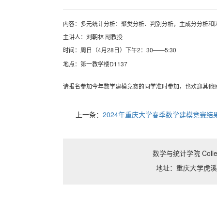
内容：
多元
统计分析
：聚类分析
、判别分析，主成分分析和
主讲人：
刘朝
林
副
教授
时间：周
日
4月28日）
下
2：30——5:30
（
午
D1137
地点：第一教学楼
请报名参加今年数学建模竞赛的同学准时参加，也欢迎其他
上一条：
2024年重庆大学春季数学建模竞赛
数学与统计学院 College o
地址：重庆大学虎溪校