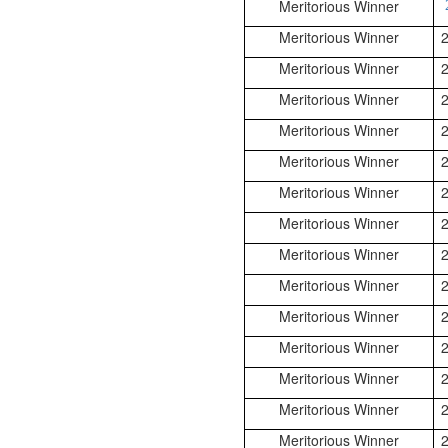
Meritorious Winner
Meritorious Winner
Meritorious Winner
Meritorious Winner
Meritorious Winner
Meritorious Winner
Meritorious Winner
Meritorious Winner
Meritorious Winner
Meritorious Winner
Meritorious Winner
Meritorious Winner
Meritorious Winner
Meritorious Winner
Meritorious Winner