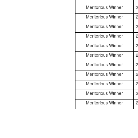
Meritorious Winner
Meritorious Winner
Meritorious Winner
Meritorious Winner
Meritorious Winner
Meritorious Winner
Meritorious Winner
Meritorious Winner
Meritorious Winner
Meritorious Winner
Meritorious Winner