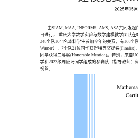
2025年05月
共同发起
由
SIAM,
MAA,
INFORMS,
AMS,
ASA
与数学
在
日进行，
重庆大学
数学实验
建模教学团队
个队
名本科
348
1044
学生
参加今年的美赛，有
1
68
个
），
个队
Winner
7
21
位同学获得特等奖提名
(Finalist)
。特别
同学获得二等奖
(Honorab
le Mention)
，来自
U
周应琦同学组成
学和
2
023
级
的参赛队（指导教师：
祝贺。