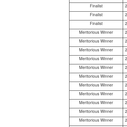
Finalist
Finalist
Finalist
Meritorious Winner
Meritorious Winner
Meritorious Winner
Meritorious Winner
Meritorious Winner
Meritorious Winner
Meritorious Winner
Meritorious Winner
Meritorious Winner
Meritorious Winner
Meritorious Winner