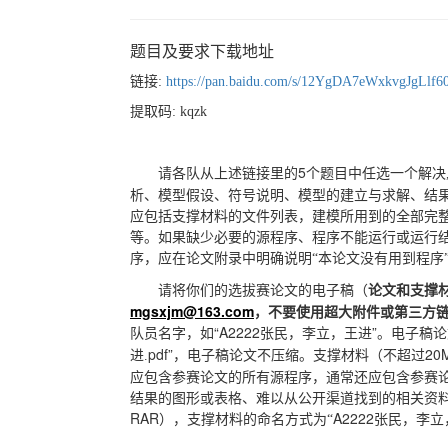
题目及要求下载地址
链接:
https://pan.baidu.com/s/12YgDA7eWxkvgJgLlf
提取码: kqzk
请各队从上述链接
5
里的
个题目中任选一个解决
析、模型假设、符号说明、模型的建立与求解、结
应包括支撑材料的文件列表，建模所用到的全部完
等。如果缺少必要的源程序、程序不能运行或运行
序，应在论文附录中明确说明“本论文没有用到程序
请将你们的选拔赛论文的电子稿（
论文和支撑
mgsxjm@163.com
，
不要使用
超大
附件
或
第三方
队员名字，如“A2222张民，李立，王进”
。电子稿论
pdf”，电子稿论文不压缩。支撑材料（不超过
进.
应包含参赛论文的所有源程序，通常还应包含参赛
结果的图形或表格、难以从公开渠道找到的相关资料
RAR
A2222张民，李
），支撑材料的命名方式为“