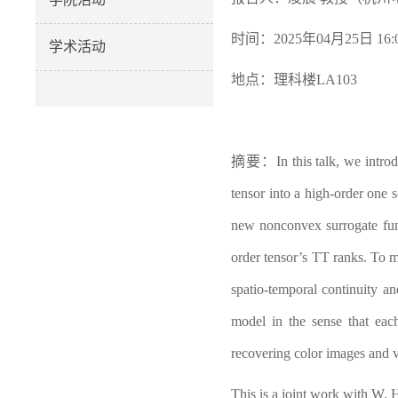
时间：2025年04月25日 16:0
学术活动
地点：理科楼LA103
摘要：
In this
talk
, we intro
tensor into a high-order one 
new nonconvex surrogate func
order tensor’s TT ranks. To
spatio-temporal continuity an
model in the sense that eac
recovering color images and 
T
his is a joint work with W
. 