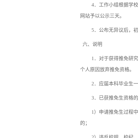
4．
工作小组根据学
网站
予以
公示三天。
5．
公布无异议后，
六、说明
1．对于获得推免研
个人原因放弃推免资格。
2．应届本科毕业生
3．已获推免生资格
1）申请推免生过程
的；
2）违反校规、校纪