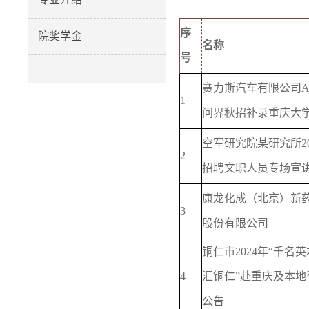
序
院奖学金
名称
号
赛力斯汽车有限公司AI
1
问界秋招补录重庆大
空军研究院某研究所20
2
招聘文职人员专场宣
康龙化成（北京）新
3
股份有限公司
铜仁市2024年“千名英
4
汇铜仁”赴重庆及本地
公告