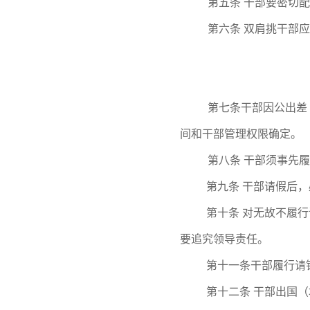
第五条
干部要密切配
第六条
双肩挑干部应
第七条
干部因公出差
间和干部管理权限确定。
第八条
干部须事先履
第九条
干部请假后，
第十条
对无故不履行
要追究领导责任。
第十一条
干部履行请
第十二条
干部出国（