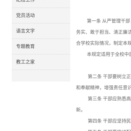
党员活动
第一条
从严管理干部
语言文字
务实、敢于担当、清正廉洁
合学校实际情况，制定本
专题教育
本规定适用于全校中
教工之家
第二条
干部要树立正
和奉献精神，增强责任意
第三条
干部应熟悉高
新。
第四条
干部应坚持民