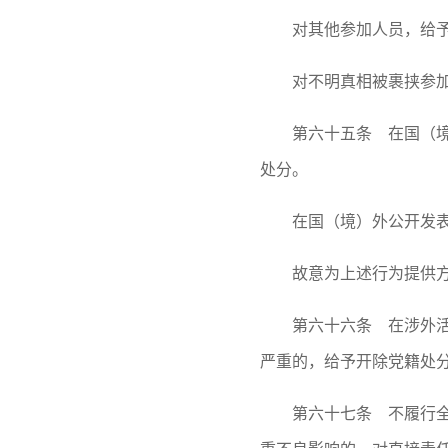
对其他参加人员，给予撤
对不明真相被裹挟参加，
第六十五条 在国（境）
处分。
在国（境）外公开发表反
故意为上述行为提供方便
第六十六条 在涉外活动
严重的，给予开除党籍处
第六十七条 不履行全面