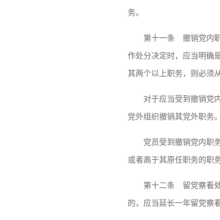
务。
第十一条 撤销党内职务
作处分决定时，应当明确
其两个以上职务，则必须
对于应当受到撤销党内职
党外组织撤销其党外职务
党员受到撤销党内职务处
或者高于其原任职务的职
第十二条 留党察看处分
的，应当延长一年留党察