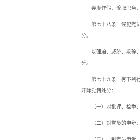
弄虚作假，骗取职务、职
第七十八条 侵犯党员的
分。
以强迫、威胁、欺骗、拉
分。
第七十九条 有下列行为
开除党籍处分：
（一）对批评、检举、控
（二）对党员的申辩、
（三）压制党员申诉，造