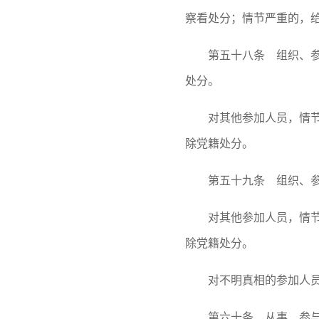
察看处分；情节严重的，
第五十八条 组织、参加
处分。
对其他参加人员，情节较
除党籍处分。
第五十九条 组织、参加
对其他参加人员，情节较
除党籍处分。
对不明真相的参加人员，
第六十条 从事、参与挑