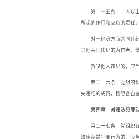
第二十五条 二人以上（
所起的作用和应负的责任
对于经济方面共同违纪的
其他共同违纪的为首者，
教唆他人违纪的，应当按
第二十六条 党组织领导
失违纪的成员，按照各自
第四章 对违法犯罪
第二十七条 党组织在纪
法律涉嫌犯罪行为的，应