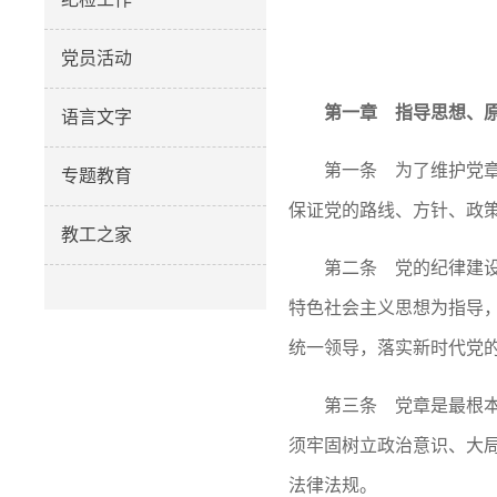
党员活动
第一章 指导思想、
语言文字
第一条 为了维护党章和
专题教育
保证党的路线、方针、政
教工之家
第二条 党的纪律建设必
特色社会主义思想为指导
统一领导，落实新时代党
第三条 党章是最根本的
须牢固树立政治意识、大
法律法规。