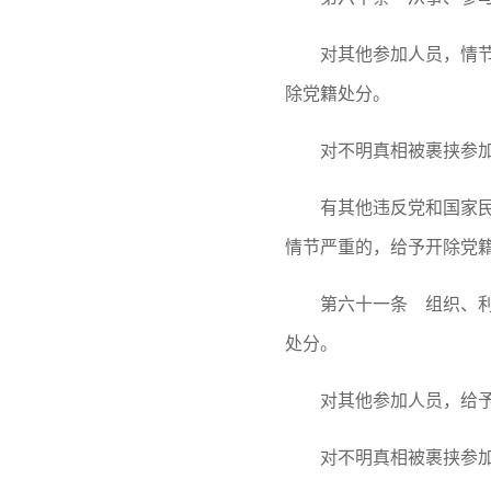
对其他参加人员，情节较
除党籍处分。
对不明真相被裹挟参加，
有其他违反党和国家民族
情节严重的，给予开除党
第六十一条 组织、利用
处分。
对其他参加人员，给予撤
对不明真相被裹挟参加，