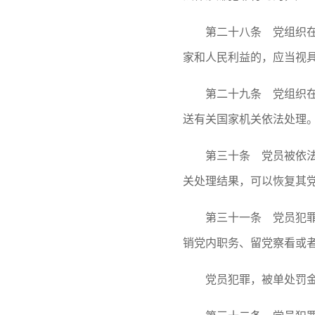
第二十八条 党组织在纪
家和人民利益的，应当视
第二十九条 党组织在纪
送有关国家机关依法处理
第三十条 党员被依法留
关处理结果，可以恢复其
第三十一条 党员犯罪情
销党内职务、留党察看或
党员犯罪，被单处罚金