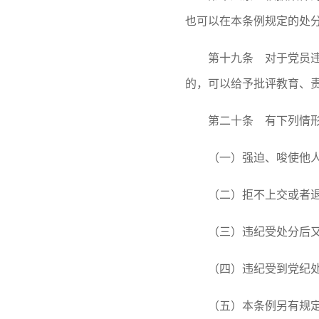
也可以在本条例规定的处
第十九条 对于党员违犯
的，可以给予批评教育、
第二十条 有下列情形
（一）强迫、唆使他人
（二）拒不上交或者退
（三）违纪受处分后又
（四）违纪受到党纪处分
（五）本条例另有规定