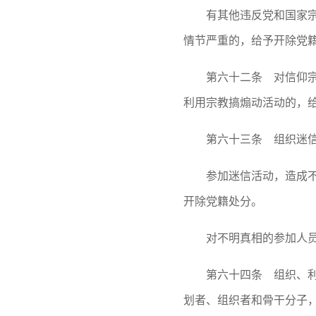
有其他违反党和国家宗教
情节严重的，给予开除党
第六十二条 对信仰宗教
利用宗教搞煽动活动的，
第六十三条 组织迷信活
参加迷信活动，造成不良
开除党籍处分。
对不明真相的参加人员，
第六十四条 组织、利用
划者、组织者和骨干分子