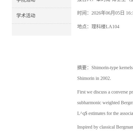
时间：2026年06月05日 16:1
学术活动
地点：理科楼LA104
摘要：
Shimorin-type kernels
Shimorin in 2002.
First we discuss a converse p
subharmonic weighted Bergman
L^q$ estimates for the associa
Inspired by classical Bergm