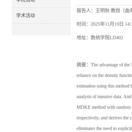
报告人：王明秋 教授（曲
学术活动
时间：2025年11月19日 14:3
地址：数统学院LD402
摘要：
The advantage of the 
reliance on the density functi
estimation using this method
analysis of massive data. And
MDKE method with random pert
respectively, and derives the 
eliminates the need to explici